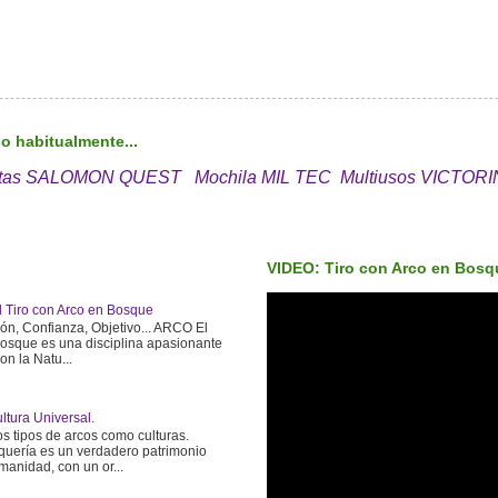
o habitualmente...
tas SALOMON QUEST
Mochila MIL TEC
Multiusos VICTOR
VIDEO: Tiro con Arco en Bosq
el Tiro con Arco en Bosque
ón, Confianza, Objetivo... ARCO El
Bosque es una disciplina apasionante
n la Natu...
ltura Universal.
s tipos de arcos como culturas.
rquería es un verdadero patrimonio
manidad, con un or...