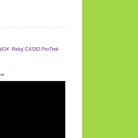
INOX
Reloj CASIO ProTrek
ue